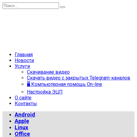
Перейти
Search
к
for:
содержанию
Главная
Новости
Услуги
Скачивание видео
Скачать видео с закрытых Telegram-каналов
🖥 Компьютерная помощь On-line
Настройка ЭЦП
О сайте
Контакты
Android
Apple
Linux
Office