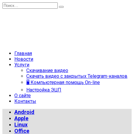
Перейти
Search
к
for:
содержанию
Главная
Новости
Услуги
Скачивание видео
Скачать видео с закрытых Telegram-каналов
🖥 Компьютерная помощь On-line
Настройка ЭЦП
О сайте
Контакты
Android
Apple
Linux
Office