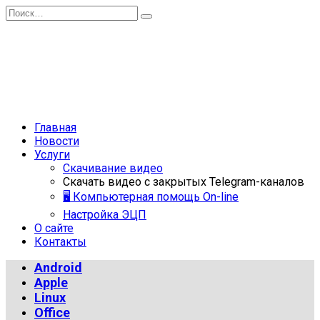
Перейти
Search
к
for:
содержанию
Главная
Новости
Услуги
Скачивание видео
Скачать видео с закрытых Telegram-каналов
🖥 Компьютерная помощь On-line
Настройка ЭЦП
О сайте
Контакты
Android
Apple
Linux
Office