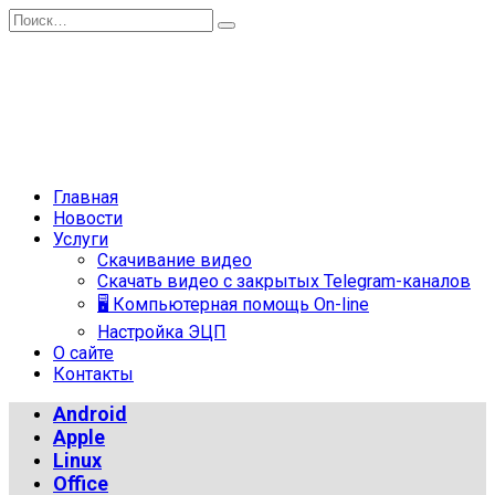
Перейти
Search
к
for:
содержанию
Главная
Новости
Услуги
Скачивание видео
Скачать видео с закрытых Telegram-каналов
🖥 Компьютерная помощь On-line
Настройка ЭЦП
О сайте
Контакты
Android
Apple
Linux
Office