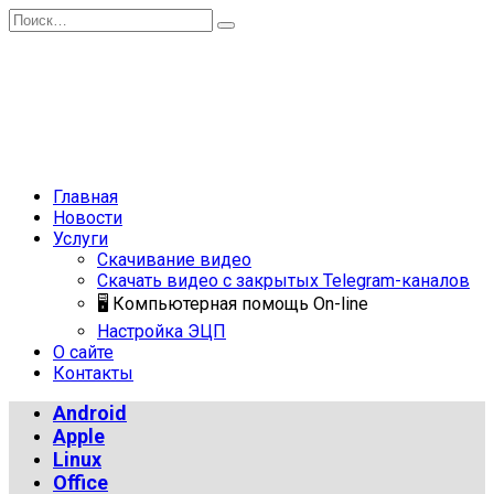
Перейти
Search
к
for:
содержанию
Главная
Новости
Услуги
Скачивание видео
Скачать видео с закрытых Telegram-каналов
🖥 Компьютерная помощь On-line
Настройка ЭЦП
О сайте
Контакты
Android
Apple
Linux
Office