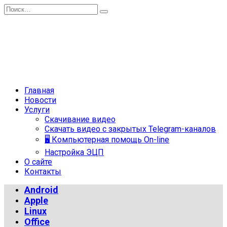
Перейти
Search
к
for:
содержанию
Главная
Новости
Услуги
Скачивание видео
Скачать видео с закрытых Telegram-каналов
🖥 Компьютерная помощь On-line
Настройка ЭЦП
О сайте
Контакты
Android
Apple
Linux
Office