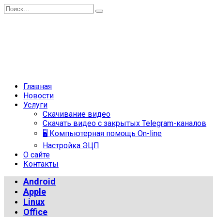
Перейти
Search
к
for:
содержанию
Главная
Новости
Услуги
Скачивание видео
Скачать видео с закрытых Telegram-каналов
🖥 Компьютерная помощь On-line
Настройка ЭЦП
О сайте
Контакты
Android
Apple
Linux
Office