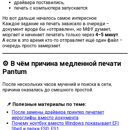
драйвера поставились,
печать с компьютера запускается.
Но вот дальше началось самое интересное.
Каждое задание на печать зависало в очереди –
документ вроде бы «отправлен», но МФУ думает,
моргает и начинает печатать только через
4–5 минут
.
А если в это время кто-то отправляет ещё один файл –
очередь просто замерзает.
⚙️ В чём причина медленной печати
Pantum
После нескольких часов мучений и поиска в сети,
причина оказалась до смешного простой.
📌
Полезные материалы по теме:
После замены драйвера принтер печатает
иероглифы вместо документа
Почему ноутбук вместо Windows показывает EFI
Shell и папки FS0: FS1: