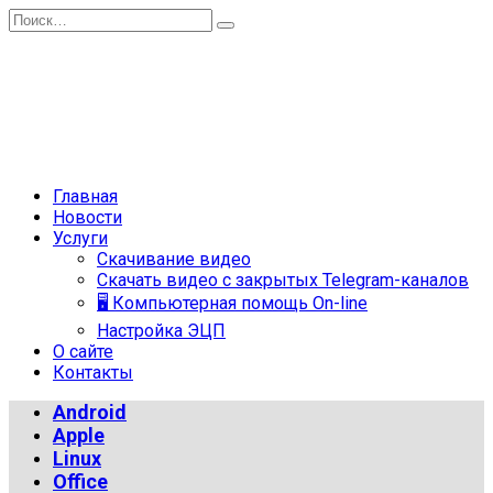
Перейти
Search
к
for:
содержанию
Главная
Новости
Услуги
Скачивание видео
Скачать видео с закрытых Telegram-каналов
🖥 Компьютерная помощь On-line
Настройка ЭЦП
О сайте
Контакты
Android
Apple
Linux
Office