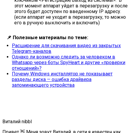
ключиком <Регистрация/Выход из системы>. В
этот момент аппарат уйдет в перезагрузку и после
этого будет доступен по введенному IP адресу.
(если аппарат не уходит в перезагрузку, то можно
его в ручную выключить и включить)
📌
Полезные материалы по теме:
Расширение для скачивания видео из закрытых
Telegram-каналов
Однако ли возможно следить за человеком в
Whatsapp через боты SpyHeart и другие «проверки
отношений»?
Почему Windows инсталлятор не показывает
разделы диска — ошибка драйвера
запоминающего устройства
Виталий nibbl
Привет 👋 Меня зовут Виталий, в сети я известен как