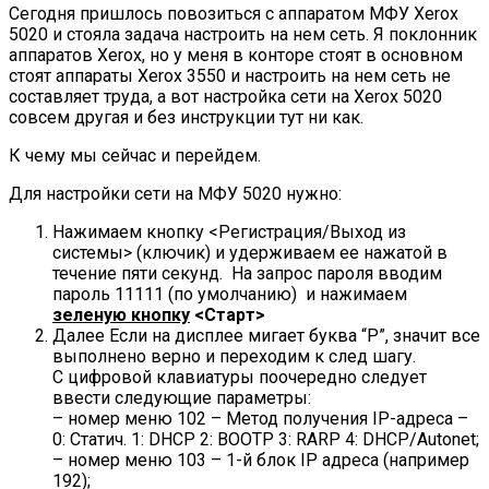
Сегодня пришлось повозиться с аппаратом МФУ Xerox
5020 и стояла задача настроить на нем сеть. Я поклонник
аппаратов Xerox, но у меня в конторе стоят в основном
стоят аппараты Xerox 3550 и настроить на нем сеть не
составляет труда, а вот настройка сети на Xerox 5020
совсем другая и без инструкции тут ни как.
К чему мы сейчас и перейдем.
Для настройки сети на МФУ 5020 нужно:
Нажимаем кнопку <Регистрация/Выход из
системы> (ключик) и удерживаем ее нажатой в
течение пяти секунд. На запрос пароля вводим
пароль 11111 (по умолчанию) и нажимаем
зеленую кнопку
<Старт>
Далее Если на дисплее мигает буква “P”, значит все
выполнено верно и переходим к след шагу.
C цифровой клавиатуры поочередно следует
ввести следующие параметры:
– номер меню 102 – Метод получения IP-адреса –
0: Статич. 1: DHCP 2: BOOTP 3: RARP 4: DHCP/Autonet;
– номер меню 103 – 1-й блок IP адреса (например
192);