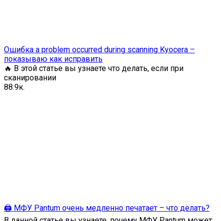
Ошибка a problem occurred during scanning Kyocera –
показываю как исправить
🔥 В этой статье вы узнаете что делать, если при
сканировании
8
8.9к.
🖨️ МФУ Pantum очень медленно печатает – что делать?
В данной статье вы узнаете, почему МФУ Pantum может