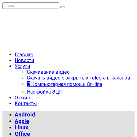
Перейти
Search
к
for:
содержанию
Главная
Новости
Услуги
Скачивание видео
Скачать видео с закрытых Telegram-каналов
🖥 Компьютерная помощь On-line
Настройка ЭЦП
О сайте
Контакты
Android
Apple
Linux
Office