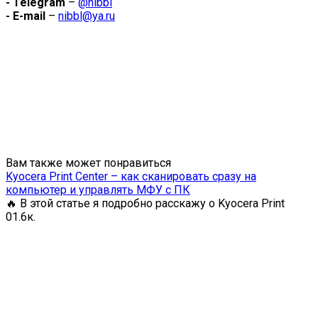
- Telegram
–
@nibbl
- E-mail
–
nibbl@ya.ru
Вам также может понравиться
Kyocera Print Center – как сканировать сразу на
компьютер и управлять МФУ с ПК
🔥 В этой статье я подробно расскажу о Kyocera Print
0
1.6к.