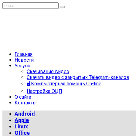
Перейти
Search
к
for:
содержанию
Главная
Новости
Услуги
Скачивание видео
Скачать видео с закрытых Telegram-каналов
🖥 Компьютерная помощь On-line
Настройка ЭЦП
О сайте
Контакты
Android
Apple
Linux
Office