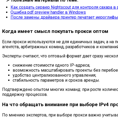
📌
Полезные материалы по теме:
Как создать сервер Nightscout для контроля сахара 
Ошибка pdf preview handler в Windows
После замены драйвера принтер печатает иероглиф
Когда имеет смысл покупать прокси оптом
Если прокси используются не для единичных задач, а на
агентств, арбитражных команд, разработчиков и компан
Эксперты считают, что оптовый формат дает сразу неско
снижение стоимости одного IP-адреса;
возможность масштабировать проекты без перебое
удобство централизованного управления;
стабильность параметров и сроков аренды.
Подтверждено опытом многих команд: при росте количест
поддержку процессов.
На что обращать внимание при выборе IPv4 пр
По мнению экспертов, при выборе прокси важно учитыват