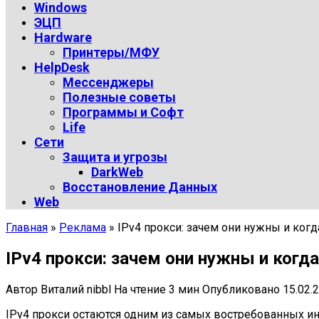
Windows
ЭЦП
Hardware
Принтеры/МФУ
HelpDesk
Мессенджеры
Полезные советы
Программы и Софт
Life
Сети
Защита и угрозы
DarkWeb
Восстановление Данных
Web
Главная
»
Реклама
»
IPv4 прокси: зачем они нужны и ког
IPv4 прокси: зачем они нужны и когд
Автор
Виталий nibbl
На чтение
3 мин
Опубликовано
15.02.
IPv4 прокси остаются одним из самых востребованных инс