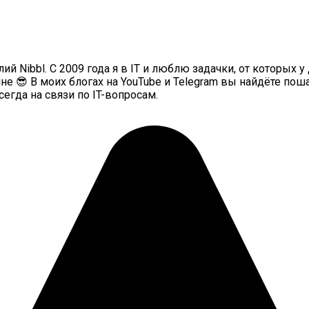
ий Nibbl. С 2009 года я в IT и люблю задачки, от которых у 
не 😎 В моих блогах на YouTube и Telegram вы найдёте п
гда на связи по IT-вопросам.