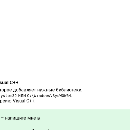
sual C++
.
оторое добавляет нужные библиотеки.
или
.
System32
C:\Windows\SysWOW64
сию Visual C++.
ы – напишите мне в