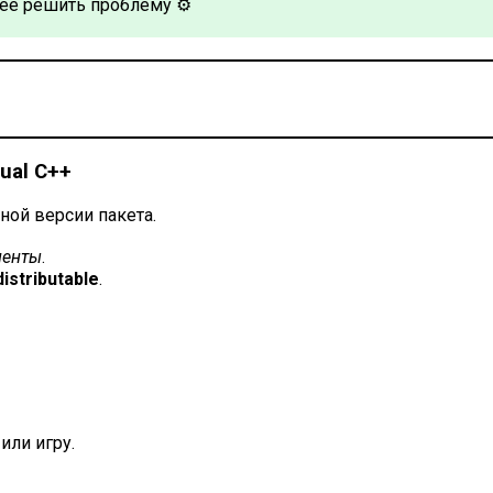
рее решить проблему ⚙️
ual C++
ной версии пакета.
ненты
.
istributable
.
или игру.