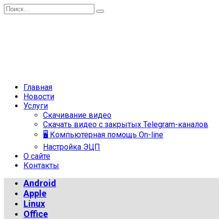
Перейти
Search
к
for:
содержанию
Главная
Новости
Услуги
Скачивание видео
Скачать видео с закрытых Telegram-каналов
🖥 Компьютерная помощь On-line
Настройка ЭЦП
О сайте
Контакты
Android
Apple
Linux
Office