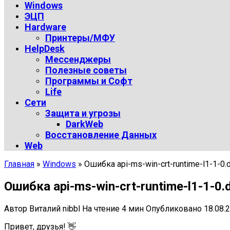
Windows
ЭЦП
Hardware
Принтеры/МФУ
HelpDesk
Мессенджеры
Полезные советы
Программы и Софт
Life
Сети
Защита и угрозы
DarkWeb
Восстановление Данных
Web
Главная
»
Windows
»
Ошибка api-ms-win-crt-runtime-l1-1-0.
Ошибка api-ms-win-crt-runtime-l1-1-0.
Автор
Виталий nibbl
На чтение
4 мин
Опубликовано
18.08.
Привет, друзья! 👋