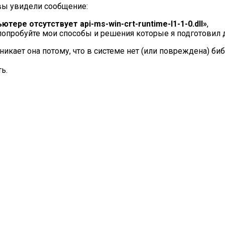
 вы увидели сообщение:
ере отсутствует api-ms-win-crt-runtime-l1-1-0.dll»
,
опробуйте мои способы и решения которые я подготовил дл
зникает она потому, что в системе нет (или повреждена) би
ь.