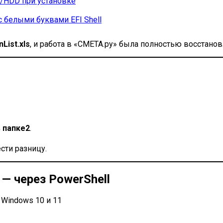
D/HDD при установке
 белыми буквами EFI Shell
nList.xls
, и работа в «СМЕТА.ру» была полностью восстанов
в папке2
.
сти разницу.
— через PowerShell
 Windows 10 и 11