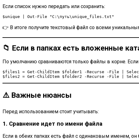
Если список нужно передать или сохранить:
$unique | Out-File "C:\путь\unique_files.txt"
👉 В итоге получите текстовый файл со всеми уникальн
📁 Если в папках есть вложенные кат
По умолчанию сравниваются только файлы в корне. Если у
$files1 = Get-ChildItem $folder1 -Recurse -File | Selec
$files2 = Get-ChildItem $folder2 -Recurse -File | Selec
⚠️ Важные нюансы
Перед использованием стоит учитывать:
1. Сравнение идет по имени файла
Если в обеих папках есть файл с одинаковым именем, он