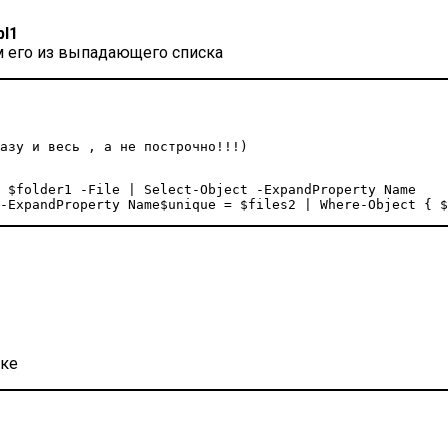
bl1
 его из выпадающего списка
азу и весь , а не построчно!!!)
 $folder1 -File | Select-Object -ExpandProperty Name

-ExpandProperty Name$unique = $files2 | Where-Object { $
пке