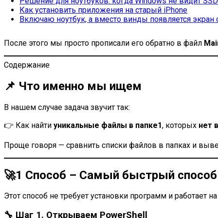
Решение для ноутбуков: когда Windows не видит SS
Как установить приложения на старый iPhone
Включаю ноутбук, а вместо винды появляется экран с
После этого мы просто прописали его обратно в файл
Mai
Содержание
📌 Что именно мы ищем
В нашем случае задача звучит так:
👉 Как найти
уникальные файлы в папке1
, которых
нет 
Проще говоря — сравнить списки файлов в папках и выве
🚀1 Способ – Самый быстрый способ 
Этот способ не требует установки программ и работает на
🔧 Шаг 1. Открываем PowerShell