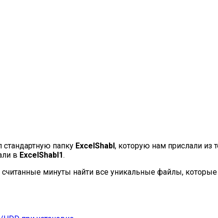
л стандартную папку
ExcelShabl
, которую нам прислали из 
али в
ExcelShabl1
.
 считанные минуты найти все уникальные файлы, которые п