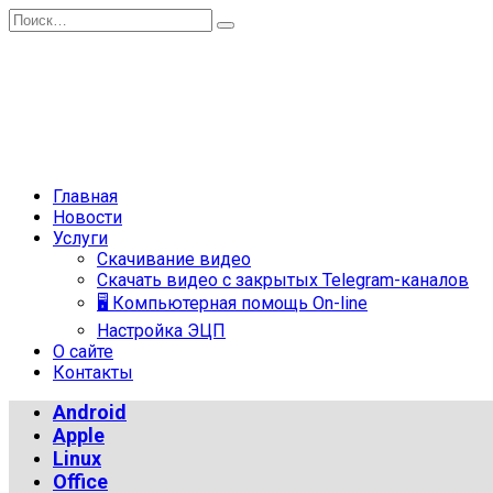
Перейти
Search
к
for:
содержанию
Главная
Новости
Услуги
Скачивание видео
Скачать видео с закрытых Telegram-каналов
🖥 Компьютерная помощь On-line
Настройка ЭЦП
О сайте
Контакты
Android
Apple
Linux
Office