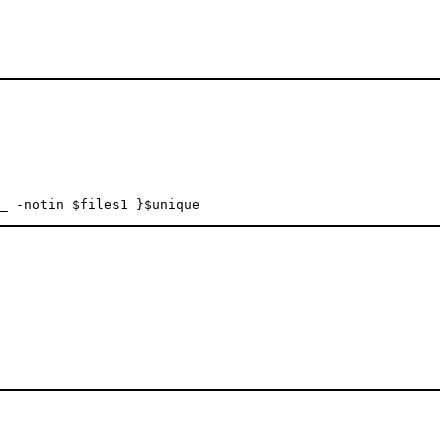
_ -notin $files1 }$unique