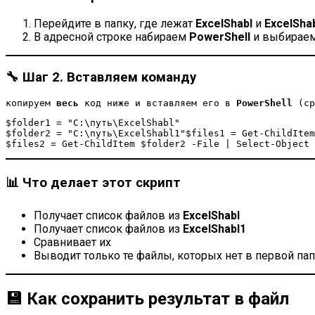
Перейдите в папку, где лежат
ExcelShabl
и
ExcelSha
В адресной строке набираем
PowerShell
и выбираем
🔧 Шаг 2. Вставляем команду
копируем 
весь 
код ниже и вставляем его в 
PowerShell 
(ср
$folder1 = "C:\путь\ExcelShabl"

$folder2 = "C:\путь\ExcelShabl1"$files1 = Get-ChildItem
$files2 = Get-ChildItem $folder2 -File | Select-Object 
📊 Что делает этот скрипт
Получает список файлов из
ExcelShabl
Получает список файлов из
ExcelShabl1
Сравнивает их
Выводит только те файлы, которых нет в первой па
💾 Как сохранить результат в файл