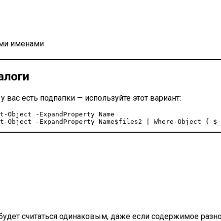
ыми именами
алоги
 вас есть подпапки — используйте этот вариант:
t-Object -ExpandProperty Name

t-Object -ExpandProperty Name$files2 | Where-Object { $_
 будет считаться одинаковым, даже если содержимое разно