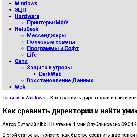
Windows
ЭЦП
Hardware
Принтеры/МФУ
HelpDesk
Мессенджеры
Полезные советы
Программы и Софт
Life
Сети
Защита и угрозы
DarkWeb
Восстановление Данных
Web
Главная
»
Windows
»
Как сравнить директории и найти ун
Как сравнить директории и найти ун
Автор
Виталий nibbl
На чтение
4 мин
Опубликовано
09.04.
В этой статье вы узнаете, как быстро сравнить две папки