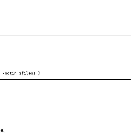
 -notin $files1 }
е.