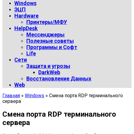
Windows
ЭЦП
Hardware
Принтеры/МФУ
HelpDesk
Мессенджеры
Полезные советы
Программы и Софт
Life
Сети
Защита и угрозы
DarkWeb
Восстановление Данных
Web
Главная
»
Windows
»
Смена порта RDP терминального
сервера
Смена порта RDP терминального
сервера