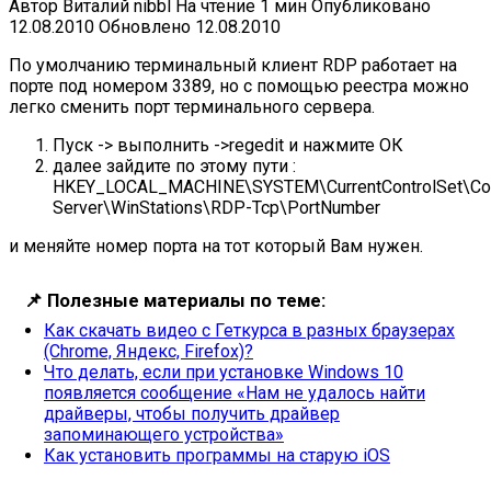
Автор
Виталий nibbl
На чтение
1 мин
Опубликовано
12.08.2010
Обновлено
12.08.2010
По умолчанию терминальный клиент RDP работает на
порте под номером 3389, но с помощью реестра можно
легко сменить порт терминального сервера.
Пуск -> выполнить ->regedit и нажмите ОК
далее зайдите по этому пути :
HKEY_LOCAL_MACHINE\SYSTEM\CurrentControlSet\Cont
Server\WinStations\RDP-Tcp\PortNumber
и меняйте номер порта на тот который Вам нужен.
📌
Полезные материалы по теме:
Как скачать видео с Геткурса в разных браузерах
(Chrome, Яндекс, Firefox)?
Что делать, если при установке Windows 10
появляется сообщение «Нам не удалось найти
драйверы, чтобы получить драйвер
запоминающего устройства»
Как установить программы на старую iOS