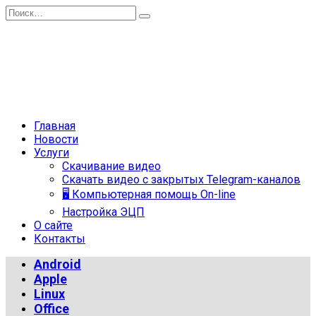
Перейти
Search
к
for:
содержанию
Главная
Новости
Услуги
Скачивание видео
Скачать видео с закрытых Telegram-каналов
🖥 Компьютерная помощь On-line
Настройка ЭЦП
О сайте
Контакты
Android
Apple
Linux
Office