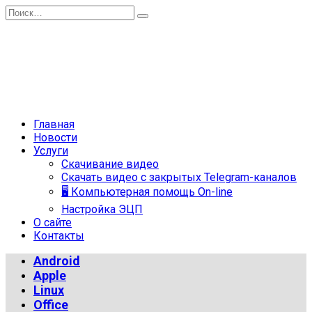
Перейти
Search
к
for:
содержанию
Главная
Новости
Услуги
Скачивание видео
Скачать видео с закрытых Telegram-каналов
🖥 Компьютерная помощь On-line
Настройка ЭЦП
О сайте
Контакты
Android
Apple
Linux
Office