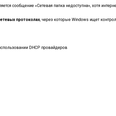
тся сообщение «Сетевая папка недоступна», хотя интернет
сетевых протоколах
, через которые Windows ищет контро
использовании DHCP провайдеров