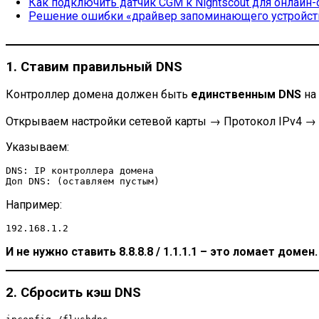
Как подключить датчик CGM к Nightscout для онлайн
Решение ошибки «драйвер запоминающего устройств
1. Ставим правильный DNS
Контроллер домена должен быть
единственным DNS
на 
Открываем настройки сетевой карты → Протокол IPv4 →
Указываем:
DNS: IP контроллера домена  

Например:
И не нужно ставить 8.8.8.8 / 1.1.1.1 – это ломает домен.
2. Сбросить кэш DNS