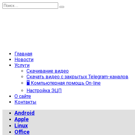
Перейти
Search
к
for:
содержанию
Главная
Новости
Услуги
Скачивание видео
Скачать видео с закрытых Telegram-каналов
🖥 Компьютерная помощь On-line
Настройка ЭЦП
О сайте
Контакты
Android
Apple
Linux
Office