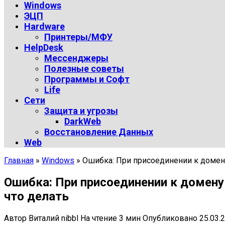
Windows
ЭЦП
Hardware
Принтеры/МФУ
HelpDesk
Мессенджеры
Полезные советы
Программы и Софт
Life
Сети
Защита и угрозы
DarkWeb
Восстановление Данных
Web
Главная
»
Windows
»
Ошибка: При присоединении к домен
Ошибка: При присоединении к домену
что делать
Автор
Виталий nibbl
На чтение
3 мин
Опубликовано
25.03.