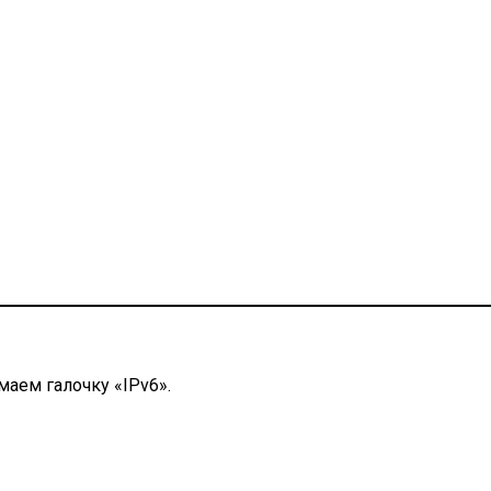
аем галочку «IPv6».