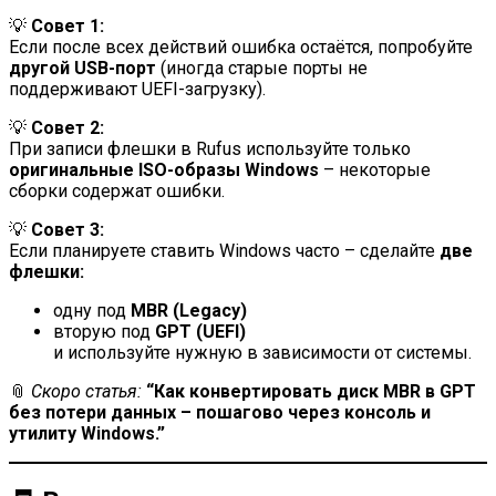
💡
Совет 1:
Если после всех действий ошибка остаётся, попробуйте
другой USB-порт
(иногда старые порты не
поддерживают UEFI-загрузку).
💡
Совет 2:
При записи флешки в Rufus используйте только
оригинальные ISO-образы Windows
– некоторые
сборки содержат ошибки.
💡
Совет 3:
Если планируете ставить Windows часто – сделайте
две
флешки:
одну под
MBR (Legacy)
вторую под
GPT (UEFI)
и используйте нужную в зависимости от системы.
📎
Скоро статья:
“Как конвертировать диск MBR в GPT
без потери данных – пошагово через консоль и
утилиту Windows.”