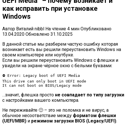
UEFI Media” – почему возникает и
как исправить при установке
Windows
Автор
Виталий nibbl
На чтение
4 мин
Опубликовано
13.04.2020
Обновлено
31.10.2025
В данной статье мы разберем частую ошибку которая
возникает есть вы решили переустановить Windows на
своем компьютере или ноутбуке.
Если вы решили переустановить Windows с флешки и
увидели на экране чёрное окно с белыми буквами:
⛔ Error: Legacy boot of UEFI Media

This drive can only boot in UEFI mode

…значит, флешка просто
не совпадает по типу загрузки
с настройками вашего компьютера.
Не переживайте 🙂 – это не поломка и не вирус, а
обычное несоответствие между
форматом флешки
(UEFI/MBR)
и
режимом загрузки BIOS (Legacy/UEFI)
.