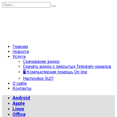
Перейти
Search
к
for:
содержанию
Главная
Новости
Услуги
Скачивание видео
Скачать видео с закрытых Telegram-каналов
🖥 Компьютерная помощь On-line
Настройка ЭЦП
О сайте
Контакты
Android
Apple
Linux
Office