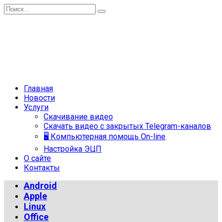
Перейти
Search
к
for:
содержанию
Главная
Новости
Услуги
Скачивание видео
Скачать видео с закрытых Telegram-каналов
🖥 Компьютерная помощь On-line
Настройка ЭЦП
О сайте
Контакты
Android
Apple
Linux
Office