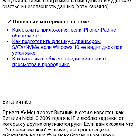
Запускайте такие программы на виртуалках и будет вам
счастье и безопасность данных (хоть какая то)
📌
Полезные материалы по теме:
Как скачать приложения, если iPhone/iPad не
обновляется
Как подготовить флешку с драйвером
SATA/NVMe, если Windows 10 не видит диск при
установке
Как включить область предварительного
просмотра в проводнике
Виталий nibbl
Привет 👋 Меня зовут Виталий, в сети я известен как
Виталий Nibbl. С 2009 года я в IT и люблю задачки, от
которых у других опускаются руки. Если вам сказали, что
- "это невозможно" — значит, вы просто ещё не
обратились ко мне 😎 В моих блогах на YouTube и