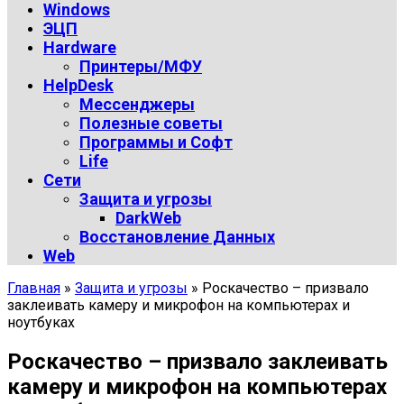
Windows
ЭЦП
Hardware
Принтеры/МФУ
HelpDesk
Мессенджеры
Полезные советы
Программы и Софт
Life
Сети
Защита и угрозы
DarkWeb
Восстановление Данных
Web
Главная
»
Защита и угрозы
»
Роскачество – призвало
заклеивать камеру и микрофон на компьютерах и
ноутбуках
Роскачество – призвало заклеивать
камеру и микрофон на компьютерах