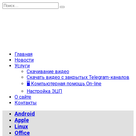
Перейти
Search
к
for:
содержанию
Главная
Новости
Услуги
Скачивание видео
Скачать видео с закрытых Telegram-каналов
🖥 Компьютерная помощь On-line
Настройка ЭЦП
О сайте
Контакты
Android
Apple
Linux
Office