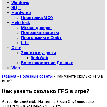
Windows
ЭЦП
Hardware
Принтеры/МФУ
HelpDesk
Мессенджеры
Полезные советы
Программы и Софт
Life
Сети
Защита и угрозы
DarkWeb
Восстановление Данных
Web
Главная
»
Полезные советы
»
Как узнать сколько FPS в
игре?
Как узнать сколько FPS в игре?
Автор
Виталий nibbl
На чтение
3 мин
Опубликовано
11.01.2020
Обновлено
24.03.2025