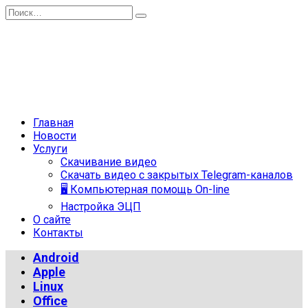
Перейти
Search
к
for:
содержанию
Главная
Новости
Услуги
Скачивание видео
Скачать видео с закрытых Telegram-каналов
🖥 Компьютерная помощь On-line
Настройка ЭЦП
О сайте
Контакты
Android
Apple
Linux
Office