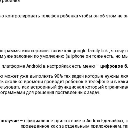
е ребенка
о контролировать телефон ребенка чтобы он об этом не зн
граммы или сервисы такие как google family link , я хочу
ем уже заложен по умолчанию (в iphone он тоже есть, но 
 платформе Android в настройках есть меню –
цифровое б
ю может уже выполнять 90% тех задач которые нужны любо
ь сколько времени проводит ребенок в телефоне и в каки
льзовать как встроенный функционал который ограничивае
рограммами для решения поставленных задач.
ополучие
– официальное приложение в Android-девайсах, к
проведенное как за отдельным приложением, так