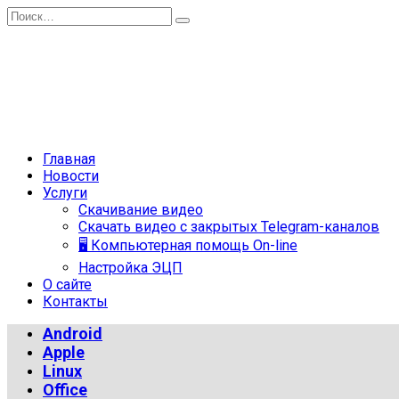
Перейти
Search
к
for:
содержанию
Главная
Новости
Услуги
Скачивание видео
Скачать видео с закрытых Telegram-каналов
🖥 Компьютерная помощь On-line
Настройка ЭЦП
О сайте
Контакты
Android
Apple
Linux
Office