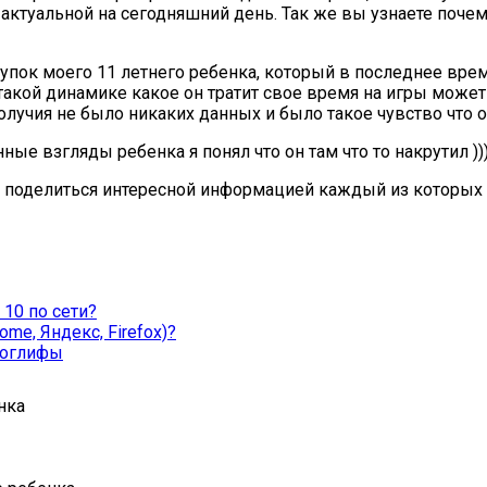
й актуальной на сегодняшний день. Так же вы узнаете поч
упок моего 11 летнего ребенка, который в последнее вре
и такой динамике какое он тратит свое время на игры може
лучия не было никаких данных и было такое чувство что он
ые взгляды ребенка я понял что он там что то накрутил ))
и поделиться интересной информацией каждый из которых н
 10 по сети?
ome, Яндекс, Firefox)?
роглифы
нка