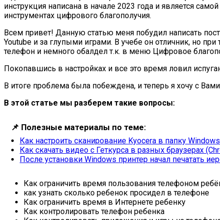
инструкция написана в начале 2023 года и является само
инструментах цифрового благополучия.
Всем привет! Данную статью меня побудил написать пост
Youtube и за глупыми играми. В учебе он отличник, но пр
телефон и немного обалдел т.к. в меню Цифровое благопо
Покопавшись в настройках и все это время ловил испуганн
В итоге проблема была побеждена, и теперь я хочу с Вам
В этой статье мы разберем такие вопросы:
📌
Полезные материалы по теме:
Как настроить сканирование Kyocera в папку Windows
Как скачать видео с Геткурса в разных браузерах (Chr
После установки Windows принтер начал печатать ие
Как ограничить время пользования телефоном ребё
как узнать сколько ребенок просидел в телефоне
Как ограничить время в Интернете ребенку
Как контролировать телефон ребенка