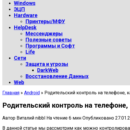
Windows
ЭЦП
Hardware
Принтеры/МФУ
HelpDesk
Мессенджеры
Полезные советы
Программы и Софт
Life
Сети
Защита и угрозы
DarkWeb
Восстановление Данных
Web
Главная
»
Android
»
Родительский контроль на телефоне, 
Родительский контроль на телефоне,
Автор
Виталий nibbl
На чтение
6 мин
Опубликовано
27.01.
В данной статье мы рассмотрим как можно контролироват