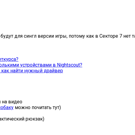
удут для сингл версии игры, потому как в Секторе 7 нет т
еткурса?
лькими устройствами в Nightscout?
— как найти нужный драйвер
 на видео
собаку
можно почитать тут)
тактический рюкзак)