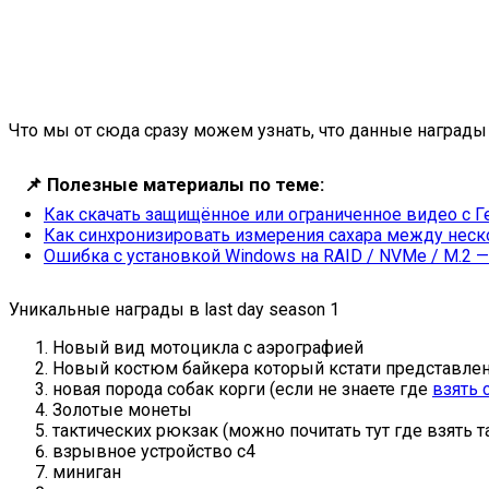
Что мы от сюда сразу можем узнать, что данные награды б
📌
Полезные материалы по теме:
Как скачать защищённое или ограниченное видео с Г
Как синхронизировать измерения сахара между неско
Ошибка с установкой Windows на RAID / NVMe / M.2 
Уникальные награды в last day season 1
Новый вид мотоцикла с аэрографией
Новый костюм байкера который кстати представлен
новая порода собак корги (если не знаете где
взять 
Золотые монеты
тактических рюкзак (можно почитать тут где взять 
взрывное устройство с4
миниган