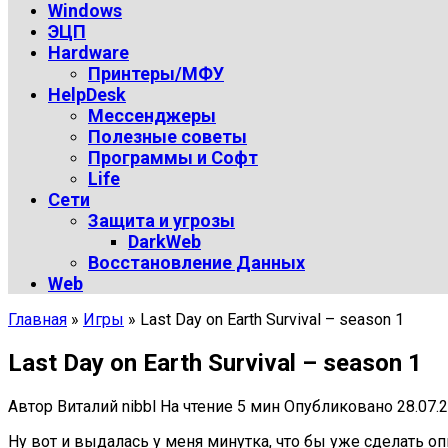
Windows
ЭЦП
Hardware
Принтеры/МФУ
HelpDesk
Мессенджеры
Полезные советы
Программы и Софт
Life
Сети
Защита и угрозы
DarkWeb
Восстановление Данных
Web
Главная
»
Игры
»
Last Day on Earth Survival – season 1
Last Day on Earth Survival – season 1
Автор
Виталий nibbl
На чтение
5 мин
Опубликовано
28.07.
Ну вот и выдалась у меня минутка, что бы уже сделать 