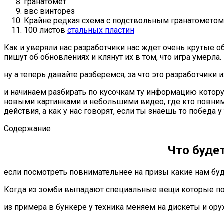
гранатомет
ввс винторез
Крайне редкая схема с подствольным гранатометом
100 листов
стальных пластин
Как и уверяли нас разработчики нас ждет очень крутые 
пишут об обновлениях и клянут их в том, что игра умерла.
ну а теперь давайте разберемся, за что это разработчики 
и начинаем разбирать по кусочкам ту информацию котору
новыми картинками и небольшими видео, где кто повним
действия, а как у нас говорят, если ты знаешь то победа у
Содержание
Что будет
если посмотреть повнимательнее на призы какие нам буд
Когда из зомби выпадают специальные вещи которые пот
из примера в бункере у техника меняем на дискеты и ору