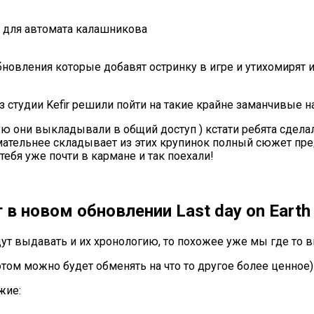
 для автомата калашникова
обновления которые добавят остринку в игре и утихомирят
из студии Kefir решили пойти на такие крайне заманчивые н
ю они выкладывали в общий доступ ) кстати ребята сдела
ательнее складывает из этих крупинок полный сюжет пред
 тебя уже почти в кармане и так поехали!
 в новом обновлении Last day on Earth
ут выдавать и их хронологию, то похожее уже мы где то в
ом можно будет обменять на что то другое более ценное)
жие: