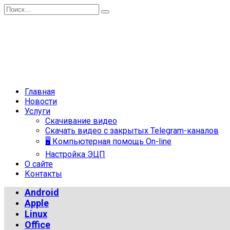
Перейти
Search
к
for:
содержанию
Главная
Новости
Услуги
Скачивание видео
Скачать видео с закрытых Telegram-каналов
🖥 Компьютерная помощь On-line
Настройка ЭЦП
О сайте
Контакты
Android
Apple
Linux
Office