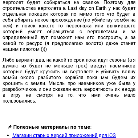
вертолет будет собираться на свалке. Поэтому для
строительства вертолета в Last day on Earth у нас будет
отдельная локация которая по мимо того что будет в
себя вбирать некое прохождение (по убийству зомби на
ней) и поиск какого то персонажа или выжившего
который умеет обращаться с вертолетами и за
определенный лут поможет нам его построить, а за
какой то ресурс (я предполагаю золото) даже станет
нашим пилотом ))))
Либо вариант два, на какой то срок пока идут сезоны (а я
думаю их будет не меньше трех) введут наемников
которые будут кружить на вертолете и убивать волну
зомби около разбитого корабля пока мы будем их
крошить с земли. Мысль про наемников уже была у
разработчиков и они сказали есть вероятность их ввода
в игру не смотря на то, что ими очень мало
пользовались.
📌
Полезные материалы по теме:
Магазин старых версий приложений для iOS