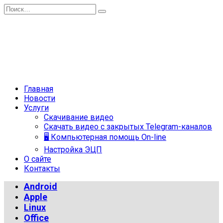
Перейти
Search
к
for:
содержанию
Главная
Новости
Услуги
Скачивание видео
Скачать видео с закрытых Telegram-каналов
🖥 Компьютерная помощь On-line
Настройка ЭЦП
О сайте
Контакты
Android
Apple
Linux
Office