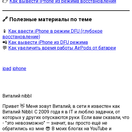
👉
Как вывести iPhone из режима восстановления
🔗 Полезные материалы по теме
📱
Как ввести iPhone в режим DFU (глубокое
восстановление)
📲
Как вывести iPhone из DFU режима
💬
Как увеличить время работы AirPods от батареи
ipad
iphone
Виталий nibbl
Привет 👋 Меня зовут Виталий, в сети я известен как
Виталий Nibbl. С 2009 года я в IT и люблю задачки, от
которых у других опускаются руки. Если вам сказали, что
- "это невозможно" — значит, вы просто ещё не
обратились ко мне 😎 В моих блогах на YouTube и