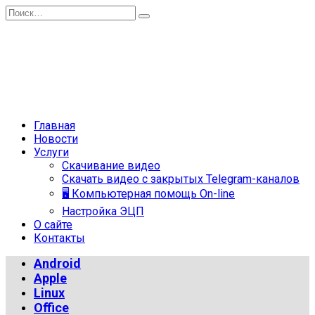
Перейти
Search
к
for:
содержанию
Главная
Новости
Услуги
Скачивание видео
Скачать видео с закрытых Telegram-каналов
🖥 Компьютерная помощь On-line
Настройка ЭЦП
О сайте
Контакты
Android
Apple
Linux
Office