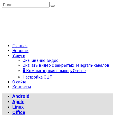
Перейти
Search
к
for:
содержанию
Главная
Новости
Услуги
Скачивание видео
Скачать видео с закрытых Telegram-каналов
🖥 Компьютерная помощь On-line
Настройка ЭЦП
О сайте
Контакты
Android
Apple
Linux
Office