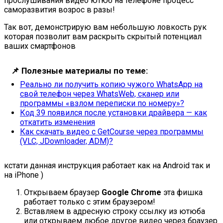
прослушивания видео ютюб на телефоне процесс
саморазвития возрос в разы!
Так вот, демонстрирую вам небольшую ловкость рук
которая позволит вам раскрыть скрытый потенциал
ваших смартфонов
📌
Полезные материалы по теме:
Реально ли получить копию чужого WhatsApp на
свой телефон через WhatsWeb, сканер или
программы «взлом переписки по номеру»?
Код 39 появился после установки драйвера — как
откатить изменения
Как скачать видео с GetCourse через программы
(VLC, JDownloader, ADM)?
кстати данная инструкция работает как на Android так и
на iPhone )
Открываем браузер
Google Chrome
эта фишка
работает только с этим браузером!
Вставляем в адресную строку ссылку из ютюба
или открываем любое другое видео через браузер