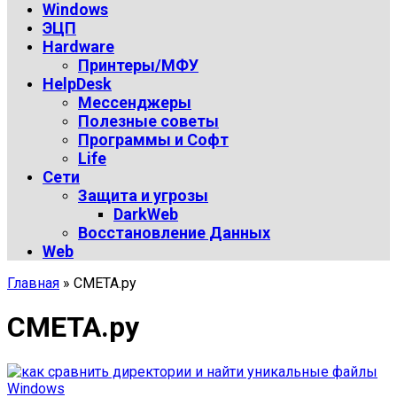
Windows
ЭЦП
Hardware
Принтеры/МФУ
HelpDesk
Мессенджеры
Полезные советы
Программы и Софт
Life
Сети
Защита и угрозы
DarkWeb
Восстановление Данных
Web
Главная
»
СМЕТА.ру
СМЕТА.ру
Windows