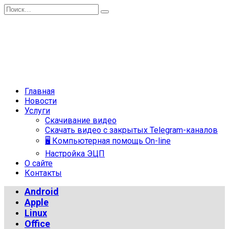
Перейти
Search
к
for:
содержанию
Главная
Новости
Услуги
Скачивание видео
Скачать видео с закрытых Telegram-каналов
🖥 Компьютерная помощь On-line
Настройка ЭЦП
О сайте
Контакты
Android
Apple
Linux
Office