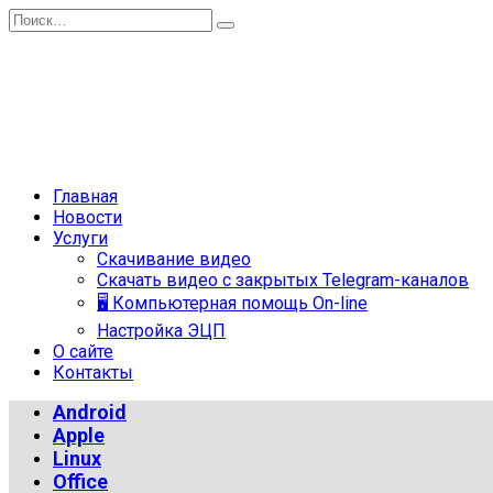
Перейти
Search
к
for:
содержанию
Главная
Новости
Услуги
Скачивание видео
Скачать видео с закрытых Telegram-каналов
🖥 Компьютерная помощь On-line
Настройка ЭЦП
О сайте
Контакты
Android
Apple
Linux
Office