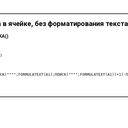
 в ячейке, без форматирования текста
А()
.