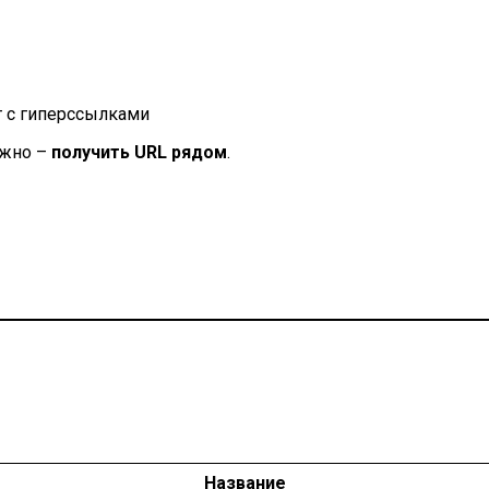
т с гиперссылками
нужно –
получить URL рядом
.
Название