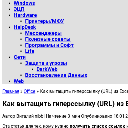
Windows
ЭЦП
Hardware
Принтеры/МФУ
HelpDesk
Мессенджеры
Полезные советы
Программы и Софт
Life
Сети
Защита и угрозы
DarkWeb
Восстановление Данных
Web
Главная
»
Office
»
Как вытащить гиперссылку (URL) из Exce
Как вытащить гиперссылку (URL) из E
Автор
Виталий nibbl
На чтение
3 мин
Опубликовано
18.01.
Эта статья для тех, кому нужно
получить список ссылок
и