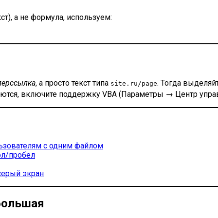
т), а не формула, используем:
перссылка
, а просто текст типа
. Тогда выделя
site.ru/page
скаются, включите поддержку VBA (Параметры → Центр уп
льзователям с одним файлом
ол/пробел
серый экран
 большая