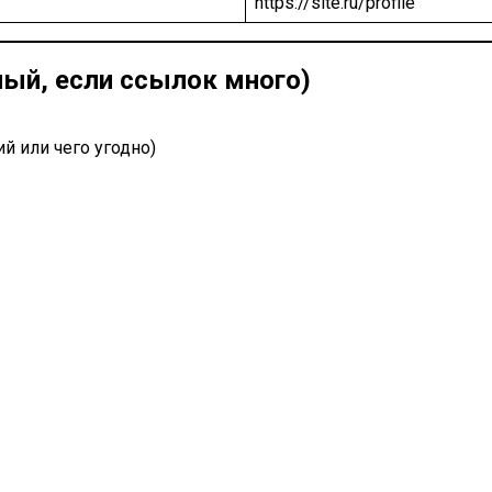
https://site.ru/profile
ный, если ссылок много)
й или чего угодно)