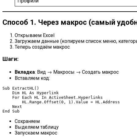
Профили
Способ 1. Через макрос (самый удоб
Открываем Excel
Загружаем данные (копируем список меню, категори
Теперь создаём макрос
Шаги:
Вкладка
: Вид → Макросы → Создать макрос
Вставляем код:
Sub ExtractHL()

    Dim HL As Hyperlink

    For Each HL In ActiveSheet.Hyperlinks

        HL.Range.Offset(0, 1).Value = HL.Address

    Next

Сохраняем
Выделяем таблицу
Запускаем макрос