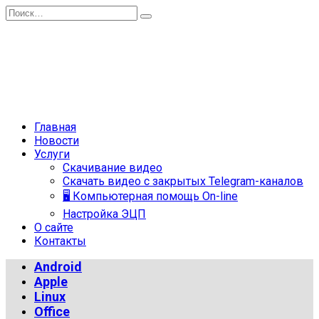
Перейти
Search
к
for:
содержанию
Главная
Новости
Услуги
Скачивание видео
Скачать видео с закрытых Telegram-каналов
🖥 Компьютерная помощь On-line
Настройка ЭЦП
О сайте
Контакты
Android
Apple
Linux
Office