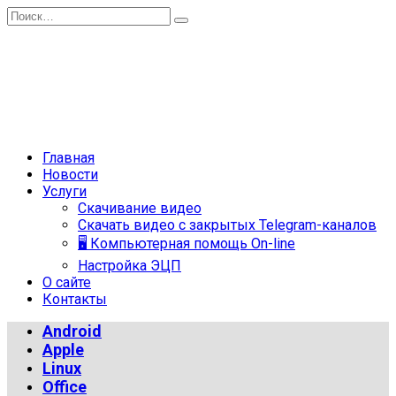
Перейти
Search
к
for:
содержанию
Главная
Новости
Услуги
Скачивание видео
Скачать видео с закрытых Telegram-каналов
🖥 Компьютерная помощь On-line
Настройка ЭЦП
О сайте
Контакты
Android
Apple
Linux
Office