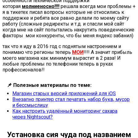
особенности технической поддержки
которая
молниеносно!!!!
решала всегда мои проблемы +
я в тикетех писал вопросы которые не относились к
поддержке и ребята все равно делали по моему сайту
работу (сложные редиректы и т.д. и спасли мой сайт
когда мне на сайт попытались накрутить поведенческие
факторы мои конкуренты, что бы меня яндекс забанил)
так что я иду в 2016 год с поднятым настроением и
понимаю что регионы теперь
МОИ
!!!! А значит прибыль
моего магазина как минимум вырастит в 2 раза! И
любые проблемы по телефонии теперь в руках
профессионалов!!
📌
Полезные материалы по теме:
Магазин старых версий приложений для iOS
Внезапно принтер стал печатать набор букв, мусор
и бессмыслицу
Как настроить удалённый мониторинг сахара
через Nightscout?
Установка сия чуда под названием