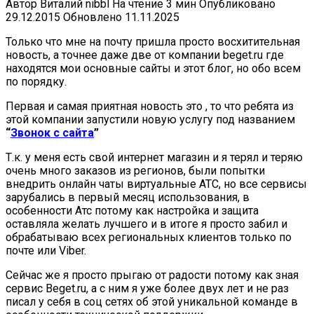
Автор
Виталий nibbl
На чтение
3 мин
Опубликовано
29.12.2015
Обновлено
11.11.2025
Только что мне на почту пришла просто восхитительная
новость, а точнее даже две от компании beget.ru где
находятся мои основные сайты и этот блог, но обо всем
по порядку.
Первая и самая приятная новость это , то что ребята из
этой компании запустили новую услугу под названием
“
Звонок с сайта
”
Т.к. у меня есть свой интернет магазин и я терял и теряю
очень много заказов из регионов, были попытки
внедрить онлайн чаты виртуальные АТС, но все сервисы
зарубались в первый месяц использования, в
особенности Атс потому как настройка и защита
оставляла желать лучшего и в итоге я просто забил и
обрабатываю всех региональных клиентов только по
почте или Viber.
Сейчас же я просто прыгаю от радости потому как зная
сервис Beget.ru, а с ним я уже более двух лет и не раз
писал у себя в соц сетях об этой уникальной команде в