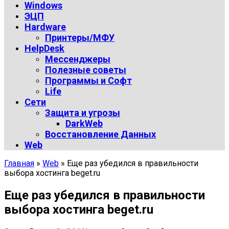
Windows
ЭЦП
Hardware
Принтеры/МФУ
HelpDesk
Мессенджеры
Полезные советы
Программы и Софт
Life
Сети
Защита и угрозы
DarkWeb
Восстановление Данных
Web
Главная
»
Web
»
Еще раз убедился в правильности
выбора хостинга beget.ru
Еще раз убедился в правильности
выбора хостинга beget.ru