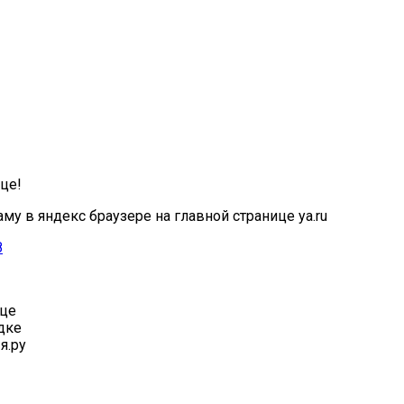
це!
му в яндекс браузере на главной странице ya.ru
8
ице
дке
я.ру