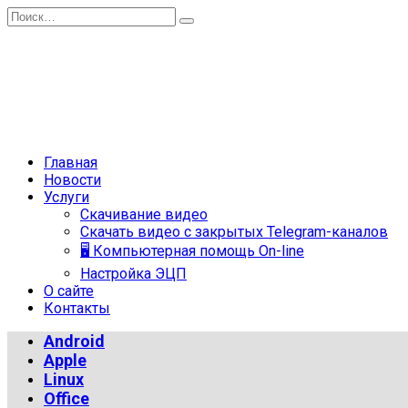
Перейти
Search
к
for:
содержанию
Главная
Новости
Услуги
Скачивание видео
Скачать видео с закрытых Telegram-каналов
🖥 Компьютерная помощь On-line
Настройка ЭЦП
О сайте
Контакты
Android
Apple
Linux
Office