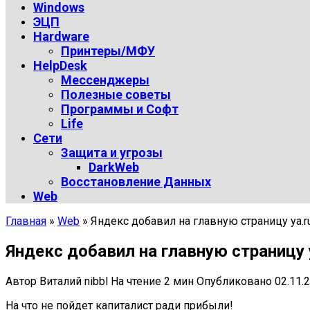
Windows
ЭЦП
Hardware
Принтеры/МФУ
HelpDesk
Мессенджеры
Полезные советы
Программы и Софт
Life
Сети
Защита и угрозы
DarkWeb
Восстановление Данных
Web
Главная
»
Web
»
Яндекс добавил на главную страницу ya.
Яндекс добавил на главную страницу 
Автор
Виталий nibbl
На чтение
2 мин
Опубликовано
02.11.
На что не пойдет капиталист ради прибыли!