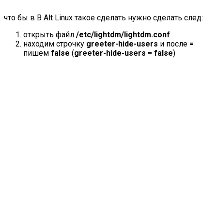
что бы в В Alt Linux такое сделать нужно сделать след:
открыть файл
/etc/lightdm/lightdm.conf
находим строчку
greeter-hide-users
и после
=
пишем
false
(
greeter-hide-users = false
)