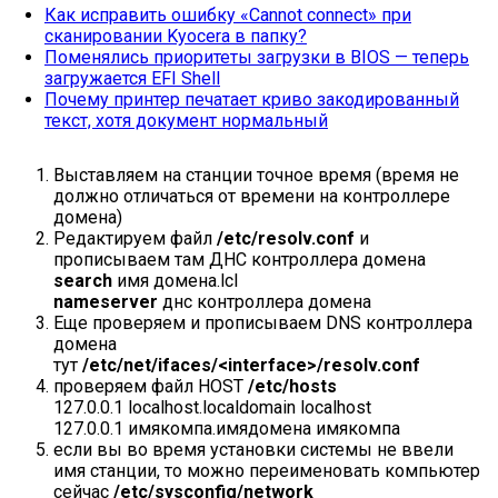
Как исправить ошибку «Cannot connect» при
сканировании Kyocera в папку?
Поменялись приоритеты загрузки в BIOS — теперь
загружается EFI Shell
Почему принтер печатает криво закодированный
текст, хотя документ нормальный
Выставляем на станции точное время (время не
должно отличаться от времени на контроллере
домена)
Редактируем файл
/etc/resolv.conf
и
прописываем там ДНС контроллера домена
search
имя домена.lcl
nameserver
днс контроллера домена
Еще проверяем и прописываем DNS контроллера
домена
тут
/etc/net/ifaces/<interface>/resolv.conf
проверяем файл HOST
/etc/hosts
127.0.0.1 localhost.localdomain localhost
127.0.0.1 имякомпа.имядомена имякомпа
если вы во время установки системы не ввели
имя станции, то можно переименовать компьютер
сейчас
/etc/sysconfig/network