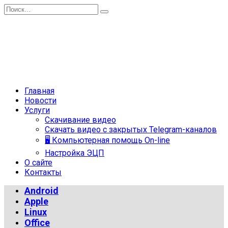
Перейти
Search
к
for:
содержанию
Главная
Новости
Услуги
Скачивание видео
Скачать видео с закрытых Telegram-каналов
🖥 Компьютерная помощь On-line
Настройка ЭЦП
О сайте
Контакты
Android
Apple
Linux
Office