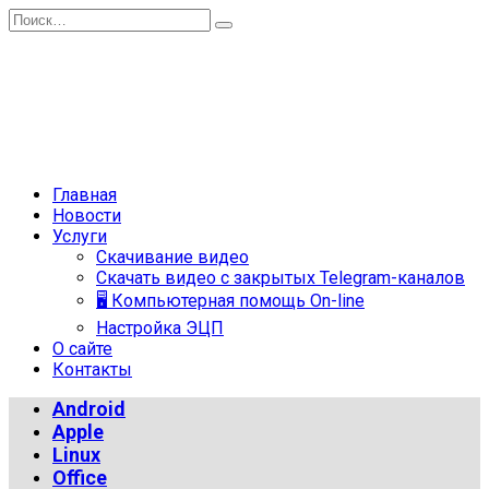
Перейти
Search
к
for:
содержанию
Главная
Новости
Услуги
Скачивание видео
Скачать видео с закрытых Telegram-каналов
🖥 Компьютерная помощь On-line
Настройка ЭЦП
О сайте
Контакты
Android
Apple
Linux
Office