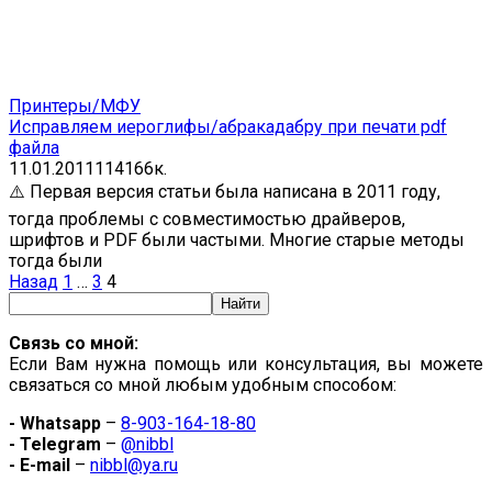
Принтеры/МФУ
Исправляем иероглифы/абракадабру при печати pdf
файла
11.01.2011
114
166к.
⚠️ Первая версия статьи была написана в 2011 году,
тогда проблемы с совместимостью драйверов,
шрифтов и PDF были частыми. Многие старые методы
тогда были
Пагинация
Назад
1
…
3
4
записей
Связь со мной:
Если Вам нужна помощь или консультация, вы можете
связаться со мной любым удобным способом:
- Whatsapp
–
8-903-164-18-80
- Telegram
–
@nibbl
- E-mail
–
nibbl@ya.ru