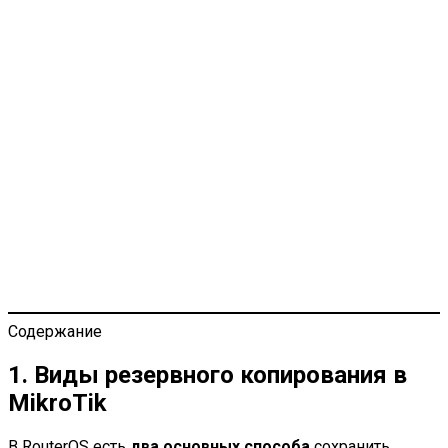
Содержание
1. Виды резервного копирования в
MikroTik
В RouterOS есть
два основных способа
сохранить