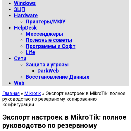
Windows
ЭЦП
Hardware
Принтеры/МФУ
HelpDesk
Мессенджеры
Полезные советы
Программы и Софт
Life
Сети
Защита и угрозы
DarkWeb
Восстановление Данных
Web
Главная
»
Mikrotik
»
Экспорт настроек в MikroTik: полное
руководство по резервному копированию
конфигурации
Экспорт настроек в MikroTik: полное
руководство по резервному