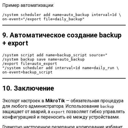
Пример автоматизации:
/system scheduler add name=auto_backup interval=1d \
on-event="/export file=daily_backup"
9. Автоматическое создание backup
+ export
/system script add name=backup_script source="
/system backup save name=auto_backup
/export file=auto_export
"/system scheduler add interval=1d name=daily_run \
on-event=backup_script
10. Заключение
Экспорт настроек в
MikroTik
— обязательная процедура
для любого администратора. Использование
backup
защищает от аварий, а
позволяет гибко управлять
export
конфигурацией и переносить её между устройствами.
Грамотно настроенное резервное копирование избавит