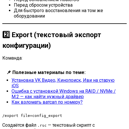
Перед сбросом устройства
Для быстрого восстановления на том же
оборудовании
2️⃣ Export (текстовый экспорт
конфигурации)
Команда:
📌
Полезные материалы по теме:
Установка VK Видео, Кинопоиск, Иви на старую
iOS
Ошибка с установкой Windows на RAID / NVMe /
M.2 — как найти нужный драйвер
Как взломать ватсап по номеру?
/export file=config_export
Создаётся файл
— текстовый скрипт с
.rsc