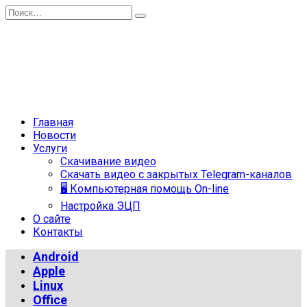
Перейти
Search
к
for:
содержанию
Главная
Новости
Услуги
Скачивание видео
Скачать видео с закрытых Telegram-каналов
🖥 Компьютерная помощь On-line
Настройка ЭЦП
О сайте
Контакты
Android
Apple
Linux
Office