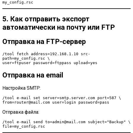
my_config.rsc
5. Как отправить экспорт
автоматически на почту или FTP
Отправка на FTP-сервер
/tool fetch address=192.168.1.10 src-
path=my_config.rsc \
user=ftpuser password=ftppass upload=yes
Отправка на email
Настройка SMTP:
/tool e-mail set server=smtp.server.com port=587 \
from=router@mail.com user=login password=pass
Отправка файла:
/tool e-mail send to=admin@mail.com subject="Backup" \
file=my_config.rsc