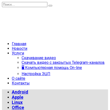
Перейти
Search
к
for:
содержанию
Главная
Новости
Услуги
Скачивание видео
Скачать видео с закрытых Telegram-каналов
🖥 Компьютерная помощь On-line
Настройка ЭЦП
О сайте
Контакты
Android
Apple
Linux
Office