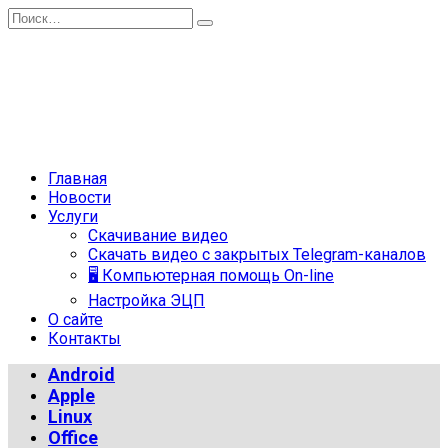
Перейти
Search
к
for:
содержанию
Главная
Новости
Услуги
Скачивание видео
Скачать видео с закрытых Telegram-каналов
🖥 Компьютерная помощь On-line
Настройка ЭЦП
О сайте
Контакты
Android
Apple
Linux
Office