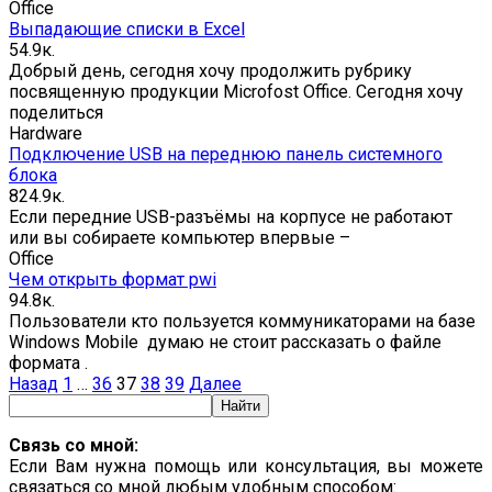
Office
Выпадающие списки в Excel
5
4.9к.
Добрый день, сегодня хочу продолжить рубрику
посвященную продукции Microfost Office. Сегодня хочу
поделиться
Hardware
Подключение USB на переднюю панель системного
блока
8
24.9к.
Если передние USB-разъёмы на корпусе не работают
или вы собираете компьютер впервые –
Office
Чем открыть формат pwi
9
4.8к.
Пользователи кто пользуется коммуникаторами на базе
Windows Mobile думаю не стоит рассказать о файле
формата .
Пагинация
Назад
1
…
36
37
38
39
Далее
записей
Связь со мной:
Если Вам нужна помощь или консультация, вы можете
связаться со мной любым удобным способом: