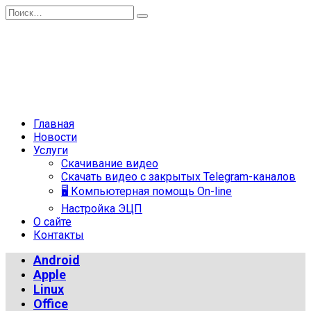
Перейти
Search
к
for:
содержанию
Главная
Новости
Услуги
Скачивание видео
Скачать видео с закрытых Telegram-каналов
🖥 Компьютерная помощь On-line
Настройка ЭЦП
О сайте
Контакты
Android
Apple
Linux
Office