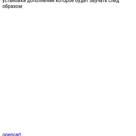
установки дополнения которое будет звучать след
образом:
opencart