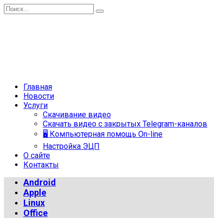
Перейти
Search
к
for:
содержанию
Главная
Новости
Услуги
Скачивание видео
Скачать видео с закрытых Telegram-каналов
🖥 Компьютерная помощь On-line
Настройка ЭЦП
О сайте
Контакты
Android
Apple
Linux
Office