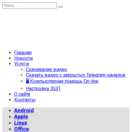
Перейти
Search
к
for:
содержанию
Главная
Новости
Услуги
Скачивание видео
Скачать видео с закрытых Telegram-каналов
🖥 Компьютерная помощь On-line
Настройка ЭЦП
О сайте
Контакты
Android
Apple
Linux
Office